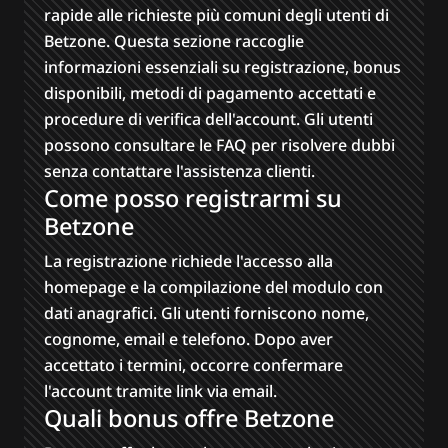
rapide alle richieste più comuni degli utenti di
Betzone. Questa sezione raccoglie
informazioni essenziali su registrazione, bonus
disponibili, metodi di pagamento accettati e
procedure di verifica dell'account. Gli utenti
possono consultare le FAQ per risolvere dubbi
senza contattare l'assistenza clienti.
Come posso registrarmi su
Betzone
La registrazione richiede l'accesso alla
homepage e la compilazione del modulo con
dati anagrafici. Gli utenti forniscono nome,
cognome, email e telefono. Dopo aver
accettato i termini, occorre confermare
l'account tramite link via email.
Quali bonus offre Betzone