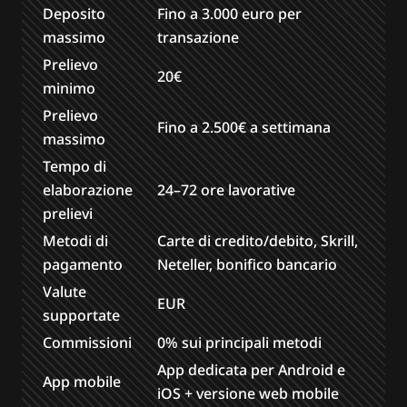
Deposito
Fino a 3.000 euro per
massimo
transazione
Prelievo
20€
minimo
Prelievo
Fino a 2.500€ a settimana
massimo
Tempo di
elaborazione
24–72 ore lavorative
prelievi
Metodi di
Carte di credito/debito, Skrill,
pagamento
Neteller, bonifico bancario
Valute
EUR
supportate
Commissioni
0% sui principali metodi
App dedicata per Android e
App mobile
iOS + versione web mobile