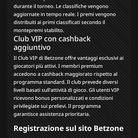
durante il torneo. Le classifiche vengono
aggiornate in tempo reale. I premi vengono
distribuiti ai primi classificati secondo il
montepremi stabilito.
Club VIP con cashback
aggiuntivo
Il Club VIP di Betzone offre vantaggi esclusivi ai
giocatori più attivi. I membri premium
accedono a cashback maggiorato rispetto al
programma standard. Il club prevede diversi
livelli basati sull'attività di gioco. Gli utenti VIP
ricevono bonus personalizzati e condizioni
privilegiate sui prelievi. Il programma
garantisce assistenza prioritaria.
Registrazione sul sito Betzone