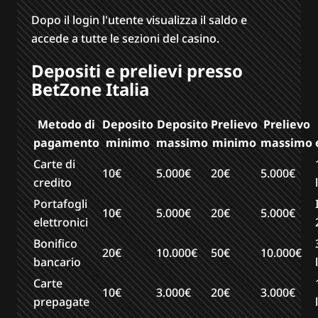
Dopo il login l'utente visualizza il saldo e
accede a tutte le sezioni del casino.
Depositi e prelievi presso
BetZone Italia
Metodo di
Deposito
Deposito
Prelievo
Prelievo
pagamento
minimo
massimo
minimo
massimo
Carte di
10€
5.000€
20€
5.000€
credito
Portafogli
10€
5.000€
20€
5.000€
elettronici
Bonifico
20€
10.000€
50€
10.000€
bancario
Carte
10€
3.000€
20€
3.000€
prepagate