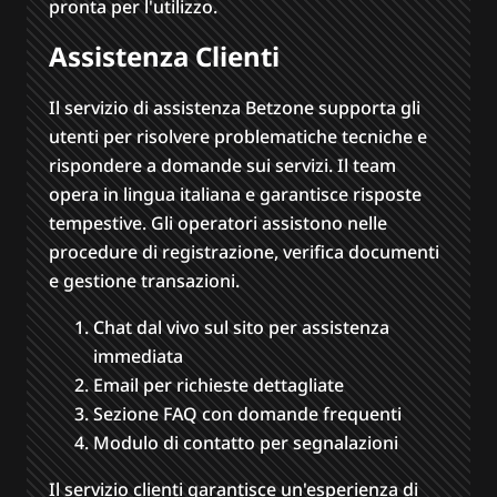
pronta per l'utilizzo.
Assistenza Clienti
Il servizio di assistenza Betzone supporta gli
utenti per risolvere problematiche tecniche e
rispondere a domande sui servizi. Il team
opera in lingua italiana e garantisce risposte
tempestive. Gli operatori assistono nelle
procedure di registrazione, verifica documenti
e gestione transazioni.
Chat dal vivo sul sito per assistenza
immediata
Email per richieste dettagliate
Sezione FAQ con domande frequenti
Modulo di contatto per segnalazioni
Il servizio clienti garantisce un'esperienza di