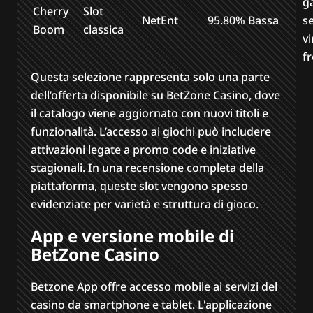
g
Cherry
Slot
NetEnt
95.80%
Bassa
s
Boom
classica
vi
f
Questa selezione rappresenta solo una parte
dell’offerta disponibile su BetZone Casino, dove
il catalogo viene aggiornato con nuovi titoli e
funzionalità. L’accesso ai giochi può includere
attivazioni legate a promo code e iniziative
stagionali. In una recensione completa della
piattaforma, queste slot vengono spesso
evidenziate per varietà e struttura di gioco.
App e versione mobile di
BetZone Casino
Betzone App offre accesso mobile ai servizi del
casino da smartphone e tablet. L'applicazione